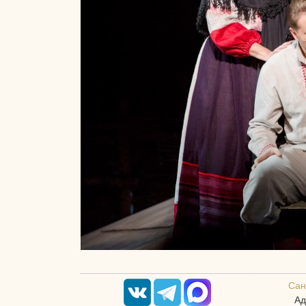
Сан
Ад