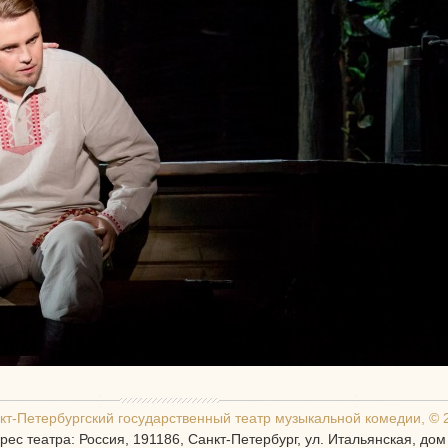
кт-Петербургcкий государственный театр музыкальной комедии, © 
рес театра: Россия, 191186, Санкт-Петербург, ул. Итальянская, дом