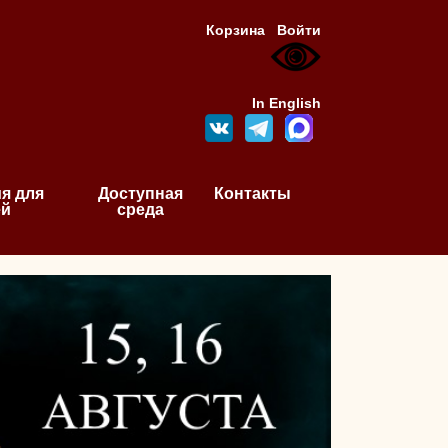
Корзина
Войти
In English
я для
Доступная
Контакты
ей
среда