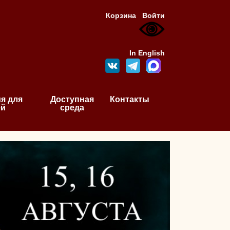
Корзина
Войти
In English
я для
Доступная
Контакты
ей
среда