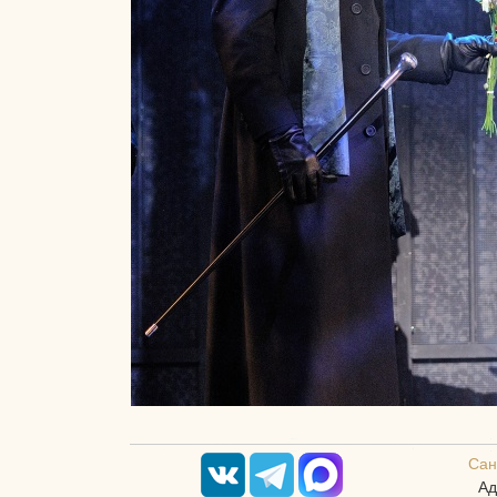
Сан
Ад