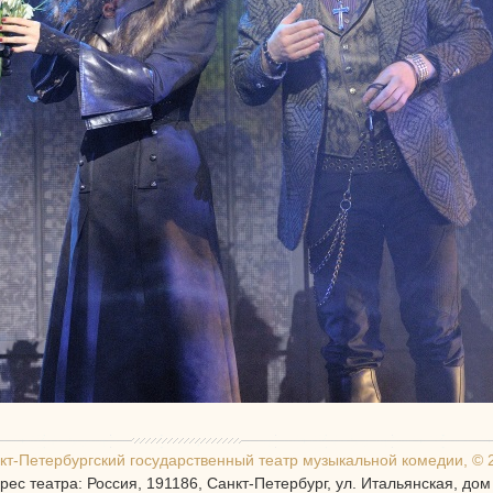
кт-Петербургcкий государственный театр музыкальной комедии, © 
рес театра: Россия, 191186, Санкт-Петербург, ул. Итальянская, дом