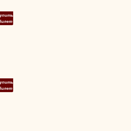
упить
билет
упить
билет