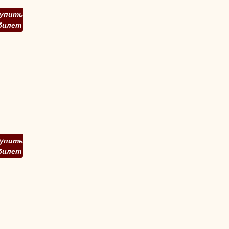
упить
билет
упить
билет