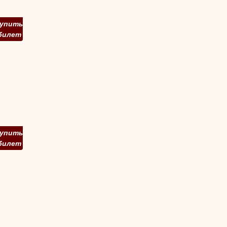
упить
билет
упить
билет