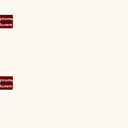
упить
билет
упить
билет