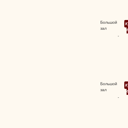
Большой
К
зал
-
Большой
К
зал
-