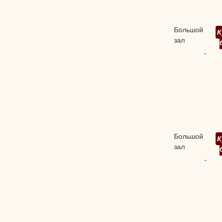
Большой
К
зал
-
Большой
К
зал
-