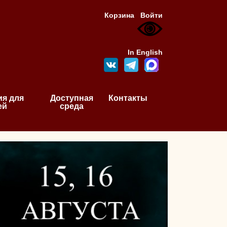
Корзина
Войти
In English
я для
Доступная
Контакты
ей
среда