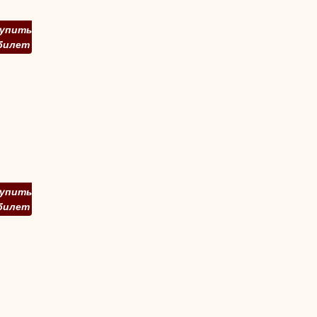
упить
билет
упить
билет