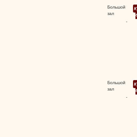
Большой
К
зал
-
Большой
К
зал
-