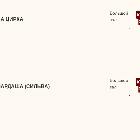
Большой
К
А ЦИРКА
зал
-
Большой
К
ЧАРДАША (СИЛЬВА)
зал
-