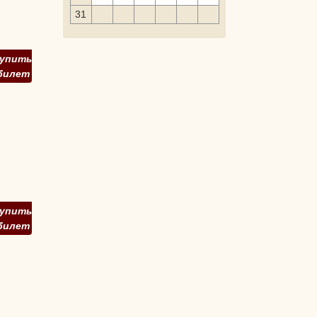
31
упить
билет
упить
билет