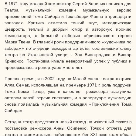
В 1971 году молодой композитор Сергей Баневич написал для
Театра музыкальной комедии музыкальную версию
приключений Тома Сойера и Гекльберри Финна в тринадцати
эпизодах. Критика отметила тонкий вкус, мелодическую
щедрость, теплый и добрый юмор и авторскую иронию
композитора, с большой любовью обрисовавшего героев
Марка Твена. В главной роли предприимчивого «художника по
заборам» по очереди выходили артисты, составившие славу
театра на Итальянской улице, - Зоя Виноградова и Виктор
Кривонос. Постановка имела невероятный успех у публики и
продержалась в репертуаре много лет.
Прошло время, и в 2002 году на Малой сцене театра актриса
Алла Семак, исполнявшая на премьере 1971 г. роль подружки
Тома Бекки Тэчер, уже в качестве режиссера выступила
автором новой версии спектакля, и в репертуаре музкомедии
снова появилась музыкальная комедия «Приключения Тома
Сойера».
Сегодня театр представил новый взгляд на известный сюжет в
постановке режиссера Анны Осипенко. Точкой отсчета для
театра в стремительно набирающем бег XXI веке стал образ