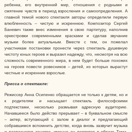
ребенка, его внутренний мир, отношения с родными и
смятение чувств в период взросления и самоопределения. А
главной темой нового спектакля авторы определили первую
влюбленность – чистую и искреннюю. Композитор Сергей
Баневич также внес изменения в свою партитуру, наполнив
оркестровки современными красками и сделав звучание
музыки более актуальным. Вместе с тем, он пожелал
участникам постановки пронести через спектакль душевную
чистоту юных героев и выразил надежду, что, несмотря на всю
сложность современного мира, в нем будет больше похожих
на героев повести ровесников – детей, из которых вырастут
честные и искренние взрослые.
Пресса о спектакле:
Режиссер Анна Осипенко обращается не только к детям, но и
к родителям и насыщает спектакль философскими
подтекстами, несколько размывая адресную аудиторию.
Начавшееся было действо прерывает – в буквальном смысле
– актер, вступающий с залом в диалог и предлагающий
собравшимся вспомнить детство, когда вновь зазвучит музыка
и распахнется занавес, именно он появится в образе Тома,