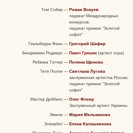
Том Сойер
—
Роман Вокуев
лауреат Международных
конкурсов,
лауреат премии "Золотой
софит"
Гекльберри Финн
—
Григорий Шафир
Бенджамин Роджерс
—
(артист хора)
Павел Гришин
Ребекка Тэтчер
—
Полина Щинова
Тетя Полли
—
Светлана Лугова
заслуженная артистка России,
лауреат премии "Золотой
софит"
Мистер Доббинс
—
Олег Флеер
Заслуженный артист Украины
Эмили
—
Мария Мельникова
Элизабет
—
Елена Калашникова
Приятели Тома
—