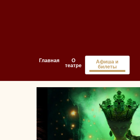
Главная
О
Афиша и
театре
билеты