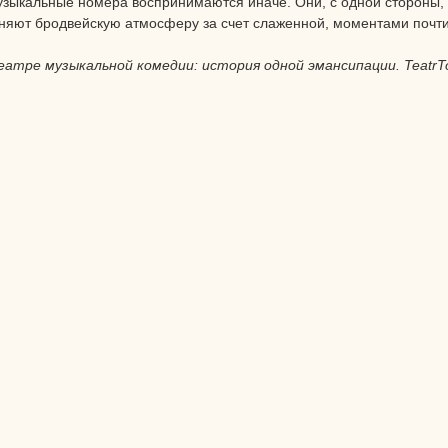
узыкальные номера воспринимаются иначе. Они, с одной стороны
яют бродвейскую атмосферу за счет слаженной, моментами почти 
еатре музыкальной комедии: история одной эмансипации. TeatrT