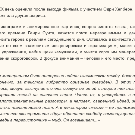
X века оценили после выхода фильма с участием Одри Хепберн. 
олнила другая актриса.
пиктограмм и анимированных картинок, вопрос чистоты языка, т
оего времени Генри Суита, кажется почти неразрешимым и да
зить героев к реалиям сегодняшнего дня. Оставаясь в контексте 
ые по всем знаменитым инсценировкам и экранизациям, маски с 
 упражнения, набив щеки камушками, и учится хорошим манерам
сении скороговорок. В фокусе внимания – человек и его место, пр
 материалом было интересно найти взаимосвязи между достат
онечно, за текстом либретто оригинал очевиден). В этих п
лось, могут выступать очень созвучные этой истории тексты 
овали взгляд на главного героя. Читая их, я утвердился в 
лопривлекательные разговоры, а человек, озаренный идеей, 
только талантливый поэт. А в некотором смысле – не принима
бъект его эксперимента вдруг обретает свободу самоощущения 
ведь в первоисточнике – миф. Он возвышает...»