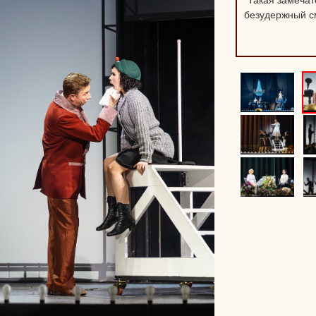
"
Такая замечат
безудержный см