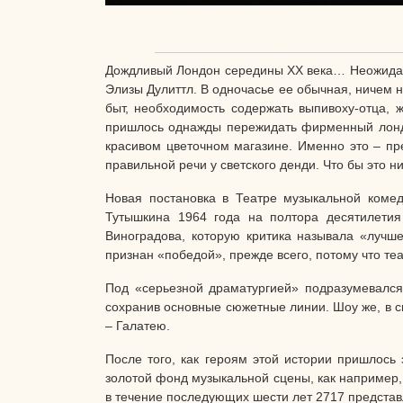
Дождливый Лондон середины XX века… Неожидан
Элизы Дулиттл. В одночасье ее обычная, ничем 
быт, необходимость содержать выпивоху-отца, 
пришлось однажды пережидать фирменный лондон
красивом цветочном магазине. Именно это – пр
правильной речи у светского денди. Что бы это
Новая постановка в Театре музыкальной коме
Тутышкина 1964 года на полтора десятилетия
Виноградова, которую критика называла «лучш
признан «победой», прежде всего, потому что те
Под «серьезной драматургией» подразумевался
сохранив основные сюжетные линии. Шоу же, в 
– Галатею.
После того, как героям этой истории пришлось
золотой фонд музыкальной сцены, как например,
в течение последующих шести лет 2717 представ