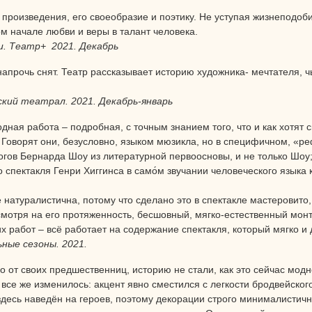
 произведения, его своеобразие и поэтику. Не уступая жизнеподоб
ом начале любви и веры в талант человека.
и. Театр+ 2021. Декабрь
напрочь снят. Театр рассказывает историю художника- мечтателя, 
кий театрал. 2021. Декабрь-январь
ная работа – подробная, с точным знанием того, что и как хотят 
Говорят они, безусловно, языком мюзикла, но в специфичном, «
огов Бернарда Шоу из литературной первоосновы, и не только Шоу;
 спектакля Генри Хиггинса в само́м звучании человеческого языка к
 натуралистична, потому что сделано это в спектакле мастеровито,
смотря на его протяженность, бесшовный, мягко-естественный монт
их работ – всё работает на содержание спектакля, который мягко и
ные сезоны. 2021.
о от своих предшественниц, историю не стали, как это сейчас мод
 все же изменилось: акцент явно сместился с легкости бродвейск
 здесь наведён на героев, поэтому декорации строго минималисти