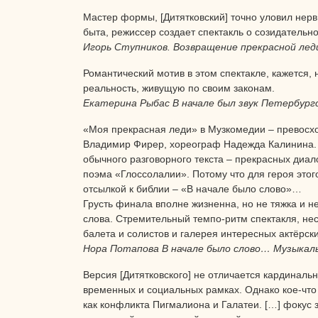
Мастер формы, [Дитятковский] точно уловил нерв
быта, режиссер создает спектакль о созидательн
Игорь Ступников. Возвращение прекрасной лед
Романтический мотив в этом спектакле, кажется, 
реальность, живущую по своим законам.
Екатерина Рыбас В начале был звук Петербургс
«Моя прекрасная леди» в Музкомедии – превосход
Владимир Фирер, хореограф Надежда Калинина. 
обычного разговорного текста – прекрасных диал
поэма «Глоссолалии». Потому что для героя этого
отсылкой к библии – «В начале было слово»…
Грусть финала вполне жизненна, но не тяжка и не
слова. Стремительный темпо-ритм спектакля, не
балета и солистов и галерея интересных актёрск
Нора Потапова В начале было слово… Музыкаль
Версия [Дитятковского] не отличается кардинальн
временных и социальных рамках. Однако кое-что
как конфликта Пигмалиона и Галатеи. […] фокус