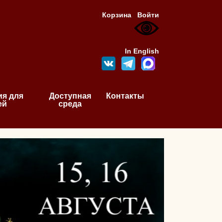
Корзина
Войти
In English
я для
Доступная
Контакты
ей
среда