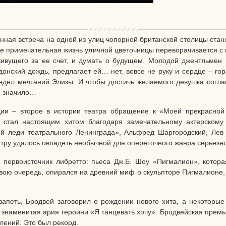
ная встреча на одной из улиц чопорной британской столицы ст
не примечательная жизнь уличной цветочницы переворачивается с 
живущего за ее счет, и думать о будущем. Молодой джентльмен
ский дождь, предлагает ей… нет, вовсе не руку и сердце – го
едел мечтаний Элизы. И чтобы достичь желаемого девушка согла
 ни значило…
дии – второе в истории театра обращение к «Моей прекрасной 
 стал настоящим хитом благодаря замечательному актерском
ей леди театрального Ленинграда», Альфред Шаргородский, Лев 
атру удалось овладеть необычной для опереточного жанра серьезн
 первоисточник либретто: пьеса Дж.Б. Шоу «Пигмалион», котора
свою очередь, опирался на древний миф о скульпторе Пигмалионе
 запеть, Бродвей заговорил о рождении нового хита, а некоторы
 знаменитая ария героини «Я танцевать хочу». Бродвейская премье
лений. Это был рекорд.