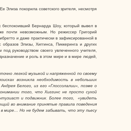
Ее Элиза покорила советского зрителя, несмотря
ак беспокоивший Бернарда Шоу, который вывел в
же почти невозможным. Но режиссер Григорий
либретто и даже практически в зафиксированной в
образов Элизы, Хиггинса, Пиккеринга и других
 под руководством своего увлеченного учителя,
едназначение и роль в этом мире и в мире людей,
очно легкой музыкой и напряженной по своему
оисках возникла необходимость в небольших
Андрея Белого, из его «Глоссолалии», поэме о
понимании того, что Хиггинс не просто сухой
энтузиаст и подвижник. Более того, «увидеть
ющий во внимание принятые правила поведения
в мире… Но не будем забывать, что эту пьесу