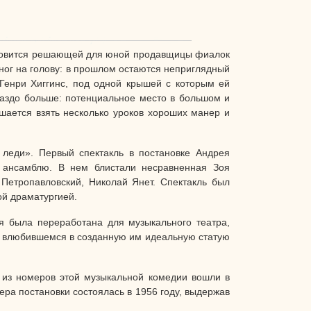
ановится решающей для юной продавщицы фиалок
ног на голову: в прошлом остаются неприглядный
 Генри Хиггинс, под одной крышей с которым ей
раздо больше: потенциальное место в большом и
шается взять несколько уроков хороших манер и
леди». Первый спектакль в постановке Андрея
у ансамблю. В нем блистали несравненная Зоя
Петропавловский, Николай Янет. Спектакль был
ой драматургией.
я была переработана для музыкального театра,
, влюбившемся в созданную им идеальную статую
е из номеров этой музыкальной комедии вошли в
ра постановки состоялась в 1956 году, выдержав