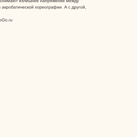
, снимают излишнее напряжение между
акробатической хореографии. А с другой,
oGo.ru