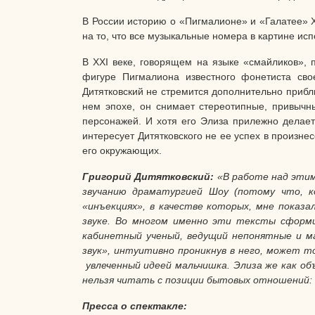
В России историю о «Пигмалионе» и «Галатее» X
на то, что все музыкальные номера в картине исп
В XXI веке, говорящем на языке «смайликов», 
фигуре Пигмалиона известного фонетиста св
Дитятковский не стремится дополнительно прибли
нем эпохе, он снимает стереотипные, привычн
персонажей. И хотя его Элиза прилежно делает
интересует Дитятковского не ее успех в произне
его окружающих.
Григорий Дитятковский:
«В работе над этим
звучанию драматургией Шоу (потому что, к
«инъекциях», в качестве которых, мне показа
звуке. Во многом именно эти тексты сформир
кабинетный ученый, ведущий непонятные и ма
звук», интуитивно проникнув в него, может 
увлеченный идеей мальчишка. Элиза же как о
нельзя читать с позиции бытовых отношений: 
Пресса о спектакле: