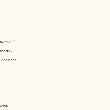
гмалион"
ковский
 Алексеев
р
артом