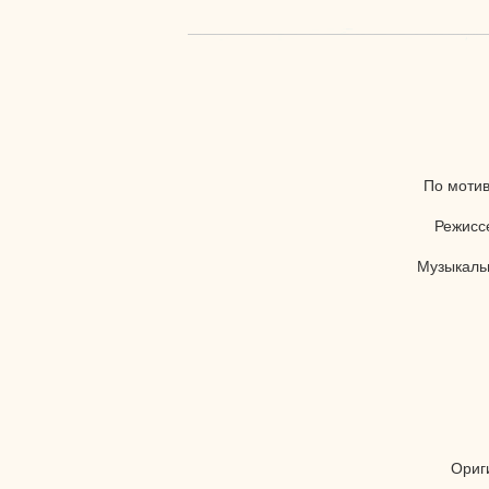
По моти
Режисс
Музыкаль
Ориг