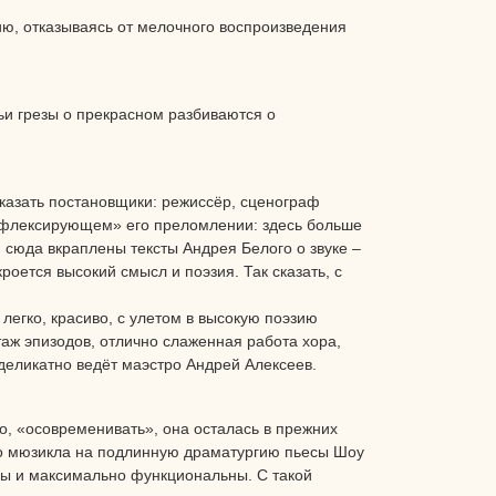
ию, отказываясь от мелочного воспроизведения
чьи грезы о прекрасном разбиваются о
сказать постановщики: режиссёр, сценограф
рефлексирующем» его преломлении: здесь больше
 сюда вкраплены тексты Андрея Белого о звуке –
роется высокий смысл и поэзия. Так сказать, с
 легко, красиво, с улетом в высокую поэзию
аж эпизодов, отлично слаженная работа хора,
 деликатно ведёт маэстро Андрей Алексеев.
но, «осовременивать», она осталась в прежних
ого мюзикла на подлинную драматургию пьесы Шоу
чны и максимально функциональны. С такой