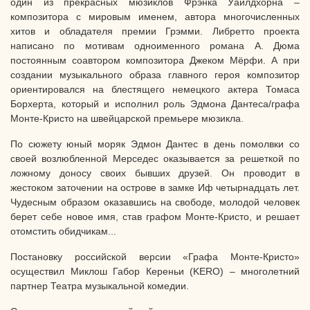
один из прекрасных мюзиклов Фрэнка Уайлдхорна –
композитора с мировым именем, автора многочисленных
хитов и обладателя премии Грэмми. Либретто проекта
написано по мотивам одноименного романа А. Дюма
постоянным соавтором композитора Джеком Мёрфи. А при
создании музыкального образа главного героя композитор
ориентировался на блестящего немецкого актера Томаса
Борхерта, который и исполнил роль Эдмона Дантеса/графа
Монте-Кристо на швейцарской премьере мюзикла.
По сюжету юный моряк Эдмон Дантес в день помолвки со
своей возлюбленной Мерседес оказывается за решеткой по
ложному доносу своих бывших друзей. Он проводит в
жестоком заточении на острове в замке Иф четырнадцать лет.
Чудесным образом оказавшись на свободе, молодой человек
берет себе новое имя, став графом Монте-Кристо, и решает
отомстить обидчикам...
Постановку российской версии «Графа Монте-Кристо»
осуществил Миклош Габор Кереньи (KERO) – многолетний
партнер Театра музыкальной комедии.