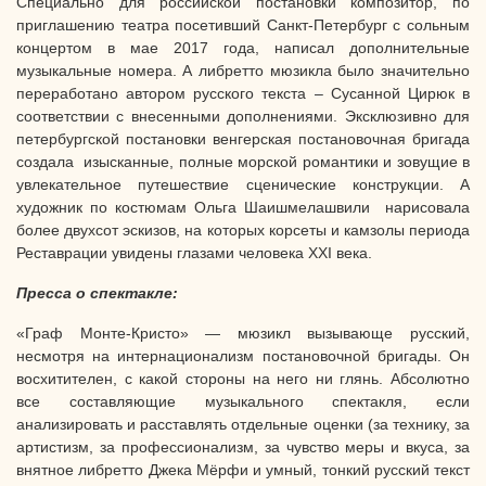
Специально для российской постановки композитор, по
приглашению театра посетивший Санкт-Петербург с сольным
концертом в мае 2017 года, написал дополнительные
музыкальные номера. А либретто мюзикла было значительно
переработано автором русского текста – Сусанной Цирюк в
соответствии с внесенными дополнениями. Эксклюзивно для
петербургской постановки венгерская постановочная бригада
создала изысканные, полные морской романтики и зовущие в
увлекательное путешествие сценические конструкции. А
художник по костюмам Ольга Шаишмелашвили нарисовала
более двухсот эскизов, на которых корсеты и камзолы периода
Реставрации увидены глазами человека XXI века.
Пресса о спектакле:
«Граф Монте-Кристо» — мюзикл вызывающе русский,
несмотря на интернационализм постановочной бригады. Он
восхитителен, с какой стороны на него ни глянь. Абсолютно
все составляющие музыкального спектакля, если
анализировать и расставлять отдельные оценки (за технику, за
артистизм, за профессионализм, за чувство меры и вкуса, за
внятное либретто Джека Мёрфи и умный, тонкий русский текст