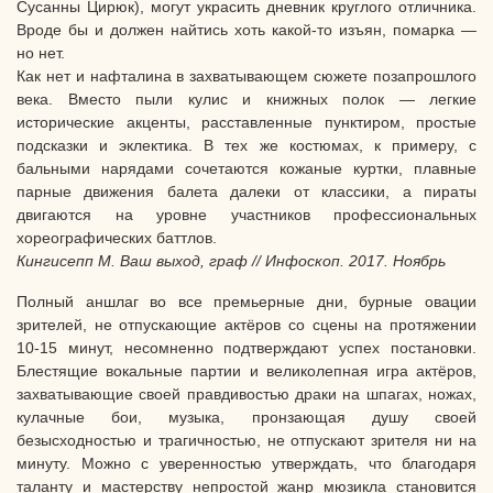
Сусанны Цирюк), могут украсить дневник круглого отличника.
Вроде бы и должен найтись хоть какой-то изъян, помарка —
но нет.
Как нет и нафталина в захватывающем сюжете позапрошлого
века. Вместо пыли кулис и книжных полок — легкие
исторические акценты, расставленные пунктиром, простые
подсказки и эклектика. В тех же костюмах, к примеру, с
бальными нарядами сочетаются кожаные куртки, плавные
парные движения балета далеки от классики, а пираты
двигаются на уровне участников профессиональных
хореографических баттлов.
Кингисепп М. Ваш выход, граф // Инфоскоп. 2017. Ноябрь
Полный аншлаг во все премьерные дни, бурные овации
зрителей, не отпускающие актёров со сцены на протяжении
10-15 минут, несомненно подтверждают успех постановки.
Блестящие вокальные партии и великолепная игра актёров,
захватывающие своей правдивостью драки на шпагах, ножах,
кулачные бои, музыка, пронзающая душу своей
безысходностью и трагичностью, не отпускают зрителя ни на
минуту. Можно с уверенностью утверждать, что благодаря
таланту и мастерству непростой жанр мюзикла становится