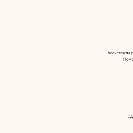
Ассистенты 
Помо
Эд