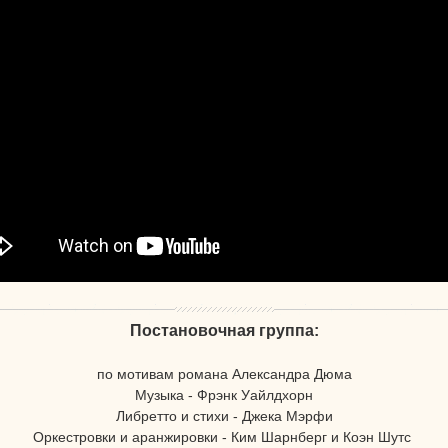
Постановочная группа:
по мотивам романа Александра Дюма
Музыка - Фрэнк Уайлдхорн
Либретто и стихи - Джека Мэрфи
Оркестровки и аранжировки - Ким Шарнберг и Коэн Шутс