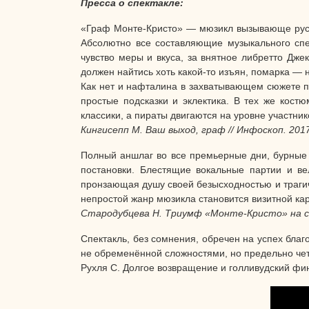
Пресса о спектакле:
«Граф Монте-Кристо» — мюзикл вызывающе русск
Абсолютно все составляющие музыкального спек
чувство меры и вкуса, за внятное либретто Дже
должен найтись хоть какой-то изъян, помарка — н
Как нет и нафталина в захватывающем сюжете по
простые подсказки и эклектика. В тех же кост
классики, а пираты двигаются на уровне участн
Кингисепп М. Ваш выход, граф // Инфоскоп. 201
Полный аншлаг во все премьерные дни, бурные 
постановки. Блестящие вокальные партии и ве
пронзающая душу своей безысходностью и трагичн
непростой жанр мюзикла становится визитной ка
Стародубцева Н. Триумф «Монте-Кристо» на сц
Спектакль, без сомнения, обречен на успех бл
не обременённой сложностями, но предельно че
Рухля С. Долгое возвращение и голливудский фин