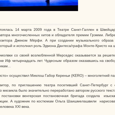
оялась 14 марта 2009 года в Театре Санкт-Галлен в Швейца
втора многочисленных хитов и обладателя премии Грэмми. Либр
зитора Джеком Мёрфи. А при создании музыкального образа г
который и исполнил роль Эдмона Дантеса/графа Монте-Кристо на
молвки со своей возлюбленной Мерседес оказывается за решетк
мке Иф четырнадцать лет. Чудесным образом оказавшись на свобо
икам...
исто» осуществил Миклош Габор Кереньи (KERO) – многолетний п
зитор, по приглашению театра посетивший Санкт-Петербург с
 мюзикла было значительно переработано автором русского текст
й постановки венгерская постановочная бригада создала изыск
укции. А художник по костюмам Ольга Шаишмелашвили нарисовал
еловека XXI века.