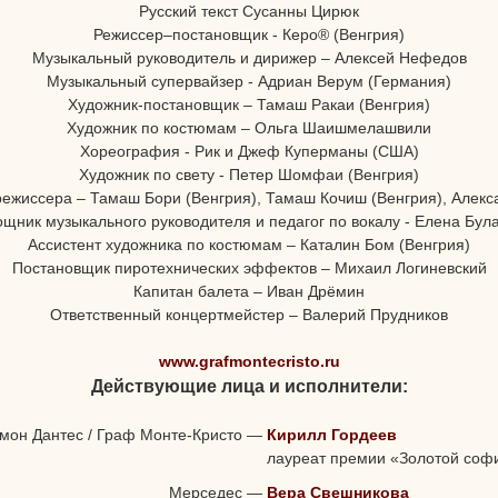
Русский текст Сусанны Цирюк
Режиссер–постановщик - Керо® (Венгрия)
Музыкальный руководитель и дирижер – Алексей Нефедов
Музыкальный супервайзер - Адриан Верум (Германия)
Художник-постановщик – Тамаш Ракаи (Венгрия)
Художник по костюмам – Ольга Шаишмелашвили
Хореография - Рик и Джеф Куперманы (США)
Художник по свету - Петер Шомфаи (Венгрия)
режиссера – Тамаш Бори (Венгрия), Тамаш Кочиш (Венгрия), Алекс
щник музыкального руководителя и педагог по вокалу - Елена Бул
Ассистент художника по костюмам – Каталин Бом (Венгрия)
Постановщик пиротехнических эффектов – Михаил Логиневский
Капитан балета – Иван Дрёмин
Ответственный концертмейстер – Валерий Прудников
www.grafmontecristo.ru
Действующие лица и исполнители:
мон Дантес / Граф Монте-Кристо
—
Кирилл Гордеев
лауреат премии «Золотой соф
Мерседес
—
Вера Свешникова