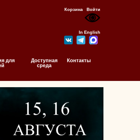
Корзина
Войти
In English
я для
Доступная
Контакты
ей
среда