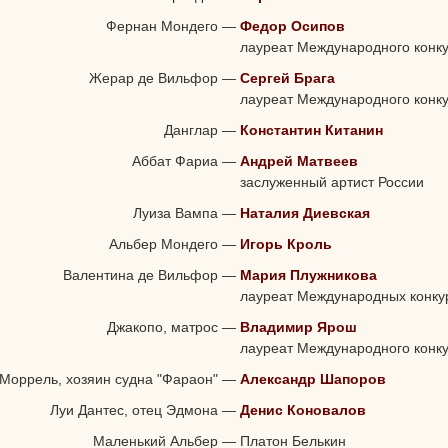
Фернан Мондего
—
Федор Осипов
лауреат Международного конк
Жерар де Вильфор
—
Сергей Брага
лауреат Международного конк
Данглар
—
Константин Китанин
Аббат Фариа
—
Андрей Матвеев
заслуженный артист России
Луиза Вампа
—
Наталия Диевская
Альбер Мондего
—
Игорь Кроль
Валентина де Вильфор
—
Мария Плужникова
лауреат Международных конку
Джакопо, матрос
—
Владимир Ярош
лауреат Международного конк
Моррель, хозяин судна "Фараон"
—
Александр Шапоров
Луи Дантес, отец Эдмона
—
Денис Коновалов
Маленький Альбер
—
Платон Белькин