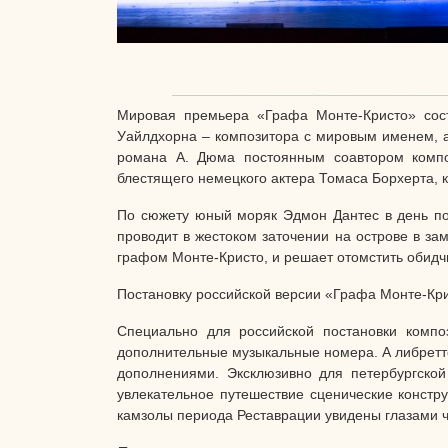
Мировая премьера «Графа Монте-Кристо» сост
Уайлдхорна – композитора с мировым именем, а
романа А. Дюма постоянным соавтором компо
блестящего немецкого актера Томаса Борхерта, 
По сюжету юный моряк Эдмон Дантес в день по
проводит в жестоком заточении на острове в за
графом Монте-Кристо, и решает отомстить обидч
Постановку российской версии «Графа Монте-Кр
Специально для российской постановки компо
дополнительные музыкальные номера. А либретто
дополнениями. Эксклюзивно для петербургско
увлекательное путешествие сценические констр
камзолы периода Реставрации увидены глазами ч