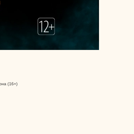
рна (16+)