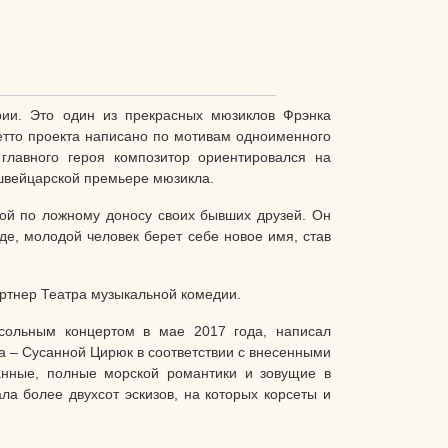
рии. Это один из прекрасных мюзиклов Фрэнка
етто проекта написано по мотивам одноименного
лавного героя композитор ориентировался на
 швейцарской премьере мюзикла.
ой по ложному доносу своих бывших друзей. Он
де, молодой человек берет себе новое имя, став
артнер Театра музыкальной комедии.
 сольным концертом в мае 2017 года, написал
а – Сусанной Цирюк в соответствии с внесенными
анные, полные морской романтики и зовущие в
а более двухсот эскизов, на которых корсеты и