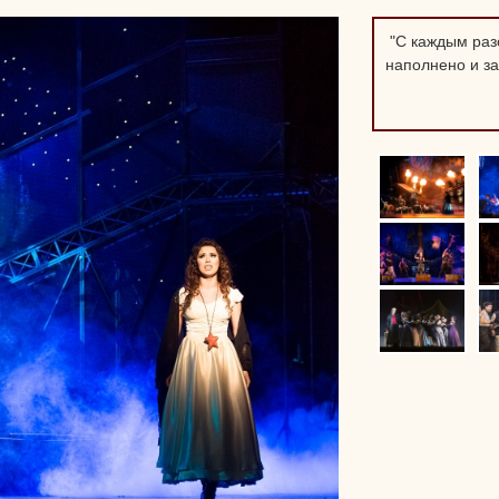
"С каждым разо
наполнено и з