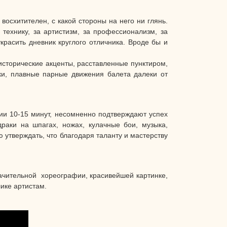
схитителен, с какой стороны на него ни глянь.
технику, за артистизм, за профессионализм, за
красить дневник круглого отличника. Вроде бы и
исторические акценты, расставленные пунктиром,
тки, плавные парные движения балета далеки от
ии 10-15 минут, несомненно подтверждают успех
раки на шпагах, ножах, кулачные бои, музыка,
 утверждать, что благодаря таланту и мастерству
ачительной хореографии, красивейшей картинке,
ике артистам.