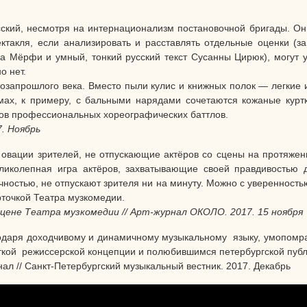
ий, несмотря на интернационализм постановочной бригады. Он во
такля, если анализировать и расставлять отдельные оценки (за 
ка Мёрфи и умный, тонкий русский текст Сусанны Цирюк), могут у
о нет.
запрошлого века. Вместо пыли кулис и книжных полок — легкие 
юмах, к примеру, с бальными нарядами сочетаются кожаные кур
иков профессиональных хореографических баттлов.
7. Ноябрь
овации зрителей, не отпускающие актёров со сцены на протяжен
ликолепная игра актёров, захватывающие своей правдивостью д
остью, не отпускают зрителя ни на минуту. Можно с уверенностью
рточкой Театра музкомедии.
ене Театра музкомедии // Арт-журнал ОКОЛО. 2017. 15 ноября
агодаря доходчивому и динамичному музыкальному языку, умопомр
ткой режиссерской концепции и полюбившимся петербургской публ
ал // Санкт-Петербургский музыкальный вестник. 2017. Декабрь