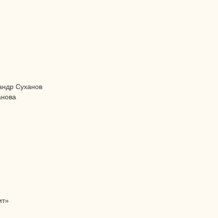
андр Суханов
анова
ит»