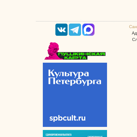
Сан
Ад
Сл