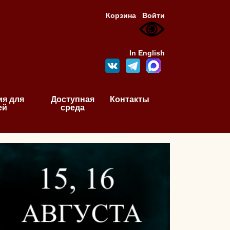
Корзина
Войти
In English
я для
Доступная
Контакты
ей
среда