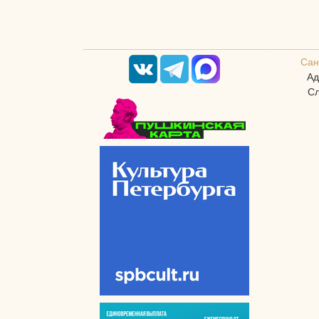
Сан
Ад
Сл