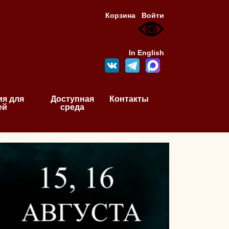
Корзина
Войти
In English
я для
Доступная
Контакты
ей
среда