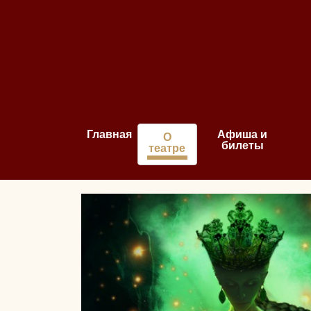
Главная
Афиша и
О
билеты
театре