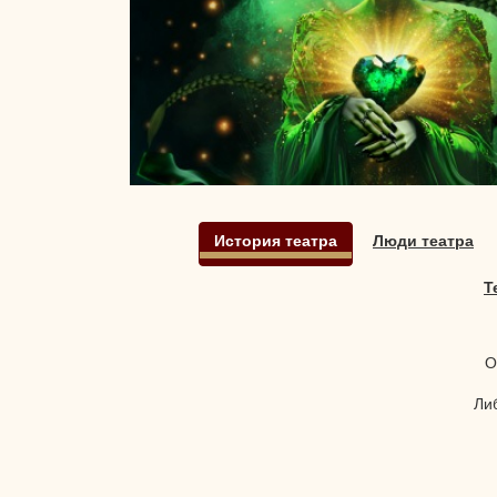
История театра
Люди театра
Т
О
Либ