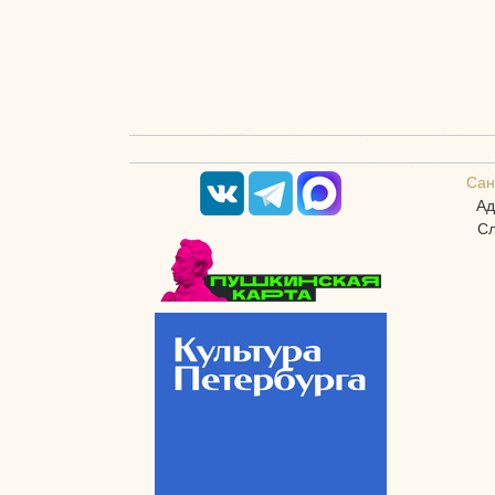
Сан
Ад
Сл