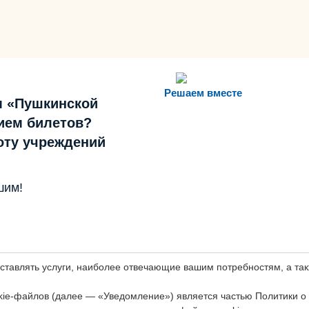
Решаем вместе
м «Пушкинской
ием билетов?
боту учреждений
шим!
оставлять услуги, наиболее отвечающие вашим потребностям, а т
ie-файлов (далее — «Уведомление») является частью Политики о