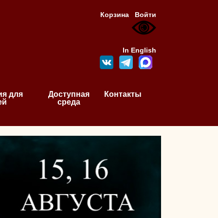
Корзина
Войти
In English
я для
Доступная
Контакты
ей
среда