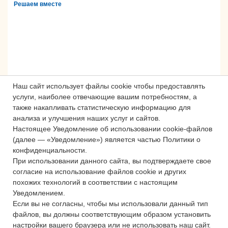
Решаем вместе
Наш сайт использует файлы cookie чтобы предоставлять
услуги, наиболее отвечающие вашим потребностям, а
также накапливать статистическую информацию для
анализа и улучшения наших услуг и сайтов.
Настоящее Уведомление об использовании cookie-файлов
Сложности с получением «Пушкинской
(далее — «Уведомление») является частью Политики о
карты» или приобретением билетов?
конфиденциальности.
Знаете, как улучшить работу
При использовании данного сайта, вы подтверждаете свое
учреждений культуры?
согласие на использование файлов cookie и других
похожих технологий в соответствии с настоящим
Напишите — решим!
Уведомлением.
Если вы не согласны, чтобы мы использовали данный тип
файлов, вы должны соответствующим образом установить
Написать
настройки вашего браузера или не использовать наш сайт.