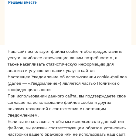
Решаем вместе
Наш сайт использует файлы cookie чтобы предоставлять
услуги, наиболее отвечающие вашим потребностям, а
также накапливать статистическую информацию для
анализа и улучшения наших услуг и сайтов.
Настоящее Уведомление об использовании cookie-файлов
Сложности с получением «Пушкинской
(далее — «Уведомление») является частью Политики о
карты» или приобретением билетов?
конфиденциальности.
Знаете, как улучшить работу
При использовании данного сайта, вы подтверждаете свое
учреждений культуры?
согласие на использование файлов cookie и других
похожих технологий в соответствии с настоящим
Напишите — решим!
Уведомлением.
Если вы не согласны, чтобы мы использовали данный тип
файлов, вы должны соответствующим образом установить
Написать
настройки вашего браузера или не использовать наш сайт.