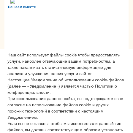
Решаем вместе
Наш сайт использует файлы cookie чтобы предоставлять
услуги, наиболее отвечающие вашим потребностям, а
также накапливать статистическую информацию для
анализа и улучшения наших услуг и сайтов.
Настоящее Уведомление об использовании cookie-файлов
Сложности с получением «Пушкинской
(далее — «Уведомление») является частью Политики о
карты» или приобретением билетов?
конфиденциальности.
Знаете, как улучшить работу
При использовании данного сайта, вы подтверждаете свое
учреждений культуры?
согласие на использование файлов cookie и других
похожих технологий в соответствии с настоящим
Напишите — решим!
Уведомлением.
Если вы не согласны, чтобы мы использовали данный тип
файлов, вы должны соответствующим образом установить
Написать