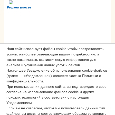
Решаем вместе
Наш сайт использует файлы cookie чтобы предоставлять
услуги, наиболее отвечающие вашим потребностям, а
также накапливать статистическую информацию для
анализа и улучшения наших услуг и сайтов.
Настоящее Уведомление об использовании cookie-файлов
Сложности с получением «Пушкинской
(далее — «Уведомление») является частью Политики о
карты» или приобретением билетов?
конфиденциальности.
Знаете, как улучшить работу
При использовании данного сайта, вы подтверждаете свое
учреждений культуры?
согласие на использование файлов cookie и других
похожих технологий в соответствии с настоящим
Напишите — решим!
Уведомлением.
Если вы не согласны, чтобы мы использовали данный тип
файлов, вы должны соответствующим образом установить