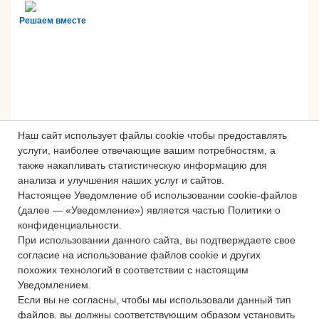
Решаем вместе
Наш сайт использует файлы cookie чтобы предоставлять
услуги, наиболее отвечающие вашим потребностям, а
также накапливать статистическую информацию для
анализа и улучшения наших услуг и сайтов.
Настоящее Уведомление об использовании cookie-файлов
Сложности с получением «Пушкинской
(далее — «Уведомление») является частью Политики о
карты» или приобретением билетов?
конфиденциальности.
Знаете, как улучшить работу
При использовании данного сайта, вы подтверждаете свое
учреждений культуры?
согласие на использование файлов cookie и других
похожих технологий в соответствии с настоящим
Напишите — решим!
Уведомлением.
Если вы не согласны, чтобы мы использовали данный тип
файлов, вы должны соответствующим образом установить