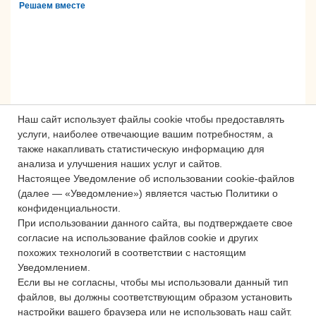
Решаем вместе
Наш сайт использует файлы cookie чтобы предоставлять
услуги, наиболее отвечающие вашим потребностям, а
также накапливать статистическую информацию для
анализа и улучшения наших услуг и сайтов.
Настоящее Уведомление об использовании cookie-файлов
Сложности с получением «Пушкинской
(далее — «Уведомление») является частью Политики о
карты» или приобретением билетов?
конфиденциальности.
Знаете, как улучшить работу
При использовании данного сайта, вы подтверждаете свое
учреждений культуры?
согласие на использование файлов cookie и других
похожих технологий в соответствии с настоящим
Напишите — решим!
Уведомлением.
Если вы не согласны, чтобы мы использовали данный тип
файлов, вы должны соответствующим образом установить
Написать
настройки вашего браузера или не использовать наш сайт.