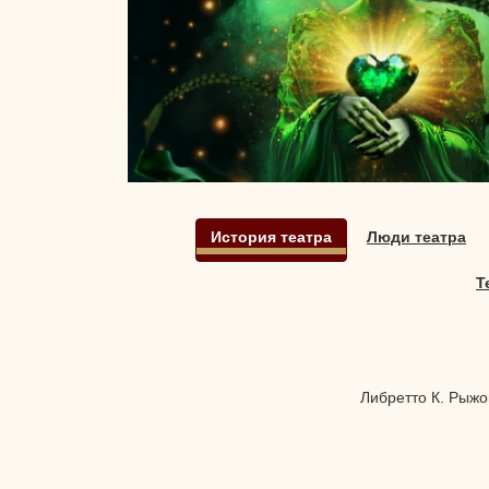
История театра
Люди театра
Т
Либретто К. Рыж