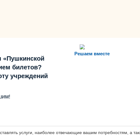
Решаем вместе
м «Пушкинской
ием билетов?
боту учреждений
шим!
оставлять услуги, наиболее отвечающие вашим потребностям, а т