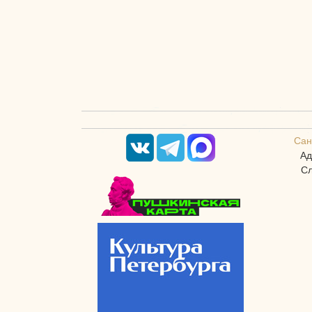
Сан
Ад
Сл