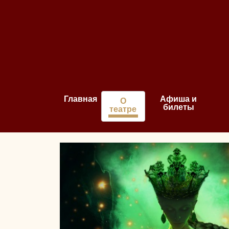
Главная
Афиша и
О
билеты
театре