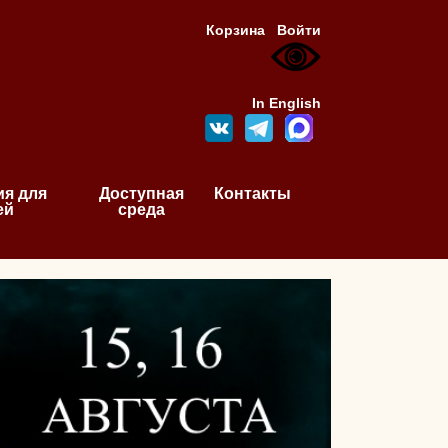
Корзина
Войти
In English
я для
Доступная
Контакты
ей
среда