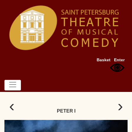
Basket
Enter
‹
›
PETER I