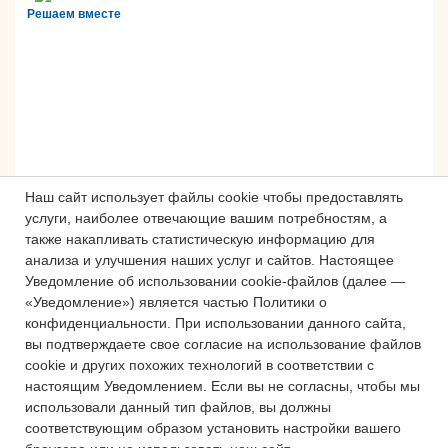
Решаем вместе
Наш сайт использует файлы cookie чтобы предоставлять
услуги, наиболее отвечающие вашим потребностям, а
также накапливать статистическую информацию для
анализа и улучшения наших услуг и сайтов.
Настоящее
Сложности с получением «Пушкинской
Уведомление об использовании cookie-файлов (далее —
карты» или приобретением билетов?
«Уведомление») является частью Политики о
Знаете, как улучшить работу
конфиденциальности.
При использовании данного сайта,
учреждений культуры?
вы подтверждаете свое согласие на использование файлов
cookie и других похожих технологий в соответствии с
Напишите — решим!
настоящим Уведомлением.
Если вы не согласны, чтобы мы
использовали данный тип файлов, вы должны
соответствующим образом установить настройки вашего
Написать