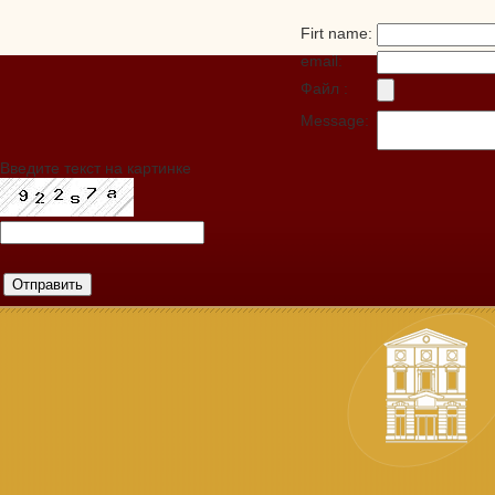
Firt name:
email:
Файл :
Message:
Введите текст на картинке