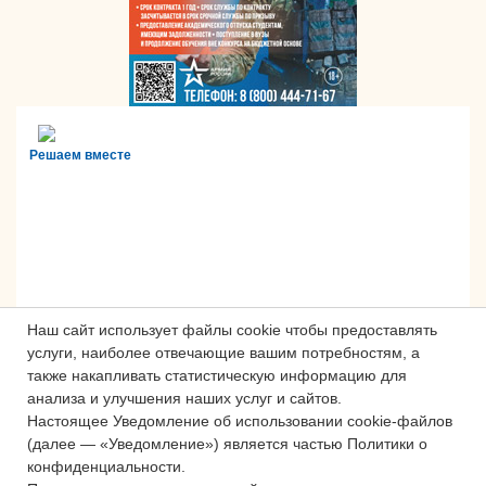
Решаем вместе
Наш сайт использует файлы cookie чтобы предоставлять
услуги, наиболее отвечающие вашим потребностям, а
также накапливать статистическую информацию для
анализа и улучшения наших услуг и сайтов.
Настоящее Уведомление об использовании cookie-файлов
Сложности с получением «Пушкинской
(далее — «Уведомление») является частью Политики о
карты» или приобретением билетов?
конфиденциальности.
Знаете, как улучшить работу