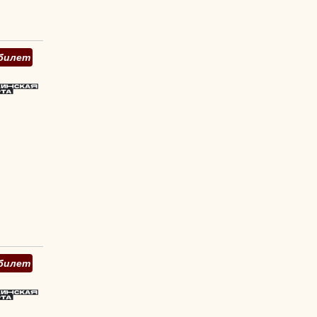
билет
билет