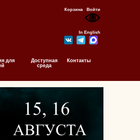
Корзина
Войти
In English
я для
Доступная
Контакты
ей
среда