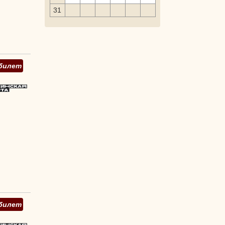
31
билет
билет