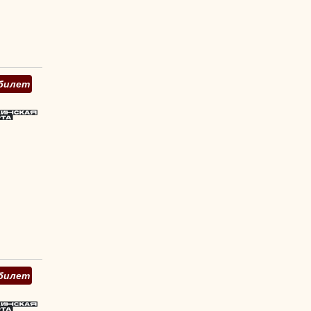
билет
билет