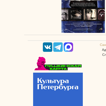
Сан
Ад
Сл