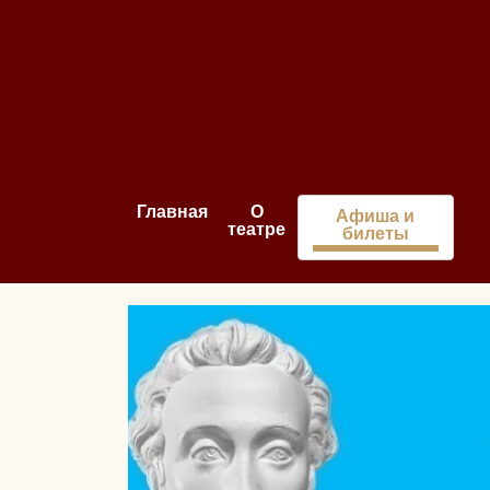
Главная
О
Афиша и
театре
билеты