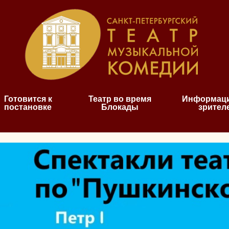
Готовится к
Театр во время
Информаци
постановке
Блокады
зрител