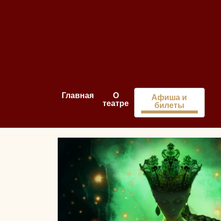
Главная
О
Афиша и
театре
билеты