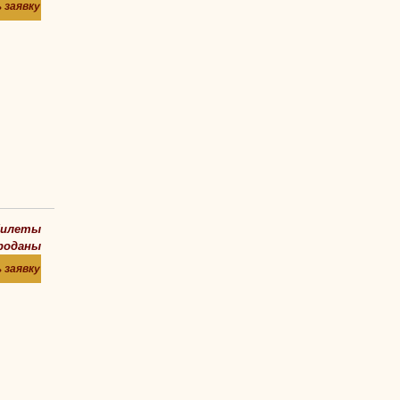
 заявку
билеты
роданы
 заявку