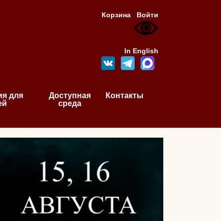
Корзина
Войти
In English
я для
Доступная
Контакты
ей
среда