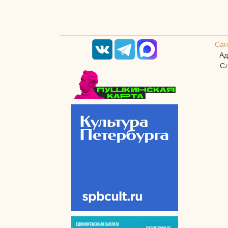
Сан
Ад
Сл