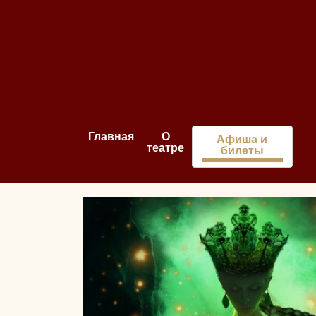
Главная
О
Афиша и
театре
билеты