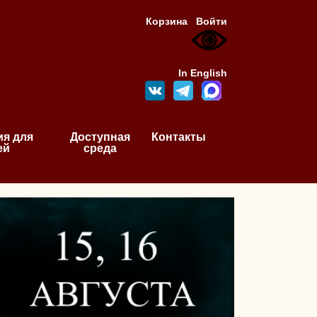
Корзина
Войти
In English
я для
Доступная
Контакты
ей
среда