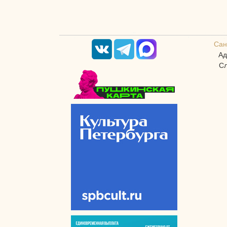
Сан
Ад
Сл