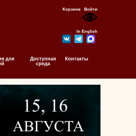
Корзина
Войти
In English
я для
Доступная
Контакты
ей
среда