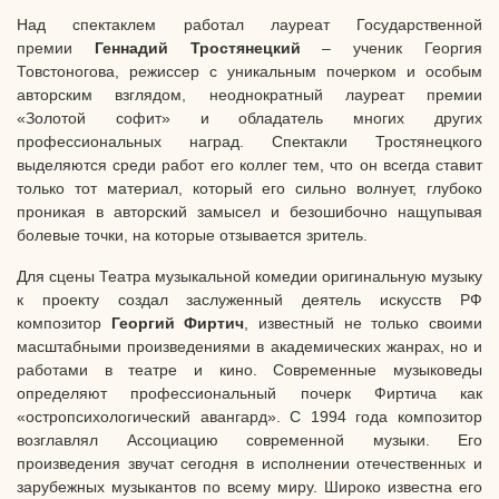
Над спектаклем работал лауреат Государственной
премии
Геннадий Тростянецкий
– ученик Георгия
Товстоногова, режиссер с уникальным почерком и особым
авторским взглядом, неоднократный лауреат премии
«Золотой софит» и обладатель многих других
профессиональных наград. Спектакли Тростянецкого
выделяются среди работ его коллег тем, что он всегда ставит
только тот материал, который его сильно волнует, глубоко
проникая в авторский замысел и безошибочно нащупывая
болевые точки, на которые отзывается зритель.
Для сцены Театра музыкальной комедии оригинальную музыку
к проекту создал заслуженный деятель искусств РФ
композитор
Георгий Фиртич
, известный не только своими
масштабными произведениями в академических жанрах, но и
работами в театре и кино. Современные музыковеды
определяют профессиональный почерк Фиртича как
«остропсихологический авангард». С 1994 года композитор
возглавлял Ассоциацию современной музыки. Его
произведения звучат сегодня в исполнении отечественных и
зарубежных музыкантов по всему миру.
Широко известна его