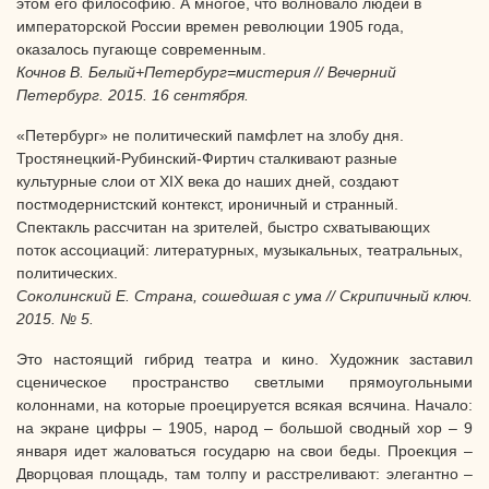
этом его философию. А многое, что волновало людей в
императорской России времен революции 1905 года,
оказалось пугающе современным.
Кочнов В. Белый+Петербург=мистерия // Вечерний
Петербург. 2015. 16 сентября.
«Петербург» не политический памфлет на злобу дня.
Тростянецкий-Рубинский-Фиртич сталкивают разные
культурные слои от XIX века до наших дней, создают
постмодернистский контекст, ироничный и странный.
Спектакль рассчитан на зрителей, быстро схватывающих
поток ассоциаций: литературных, музыкальных, театральных,
политических.
Соколинский Е. Страна, сошедшая с ума // Скрипичный ключ.
2015. № 5.
Это настоящий гибрид театра и кино. Художник заставил
сценическое пространство светлыми прямоугольными
колоннами, на которые проецируется всякая всячина. Начало:
на экране цифры – 1905, народ – большой сводный хор – 9
января идет жаловаться государю на свои беды. Проекция –
Дворцовая площадь, там толпу и расстреливают: элегантно –