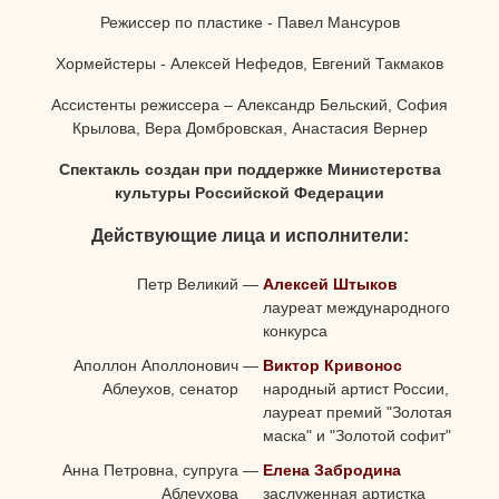
Режиссер по пластике - Павел Мансуров
Хормейстеры - Алексей Нефедов, Евгений Такмаков
Ассистенты режиссера – Александр Бельский, София
Крылова, Вера Домбровская, Анастасия Вернер
Спектакль создан при поддержке
Министерства
культуры
Российской Федерации
Действующие лица и исполнители:
Петр Великий
—
Алексей Штыков
лауреат международного
конкурса
Аполлон Аполлонович
—
Виктор Кривонос
Аблеухов, сенатор
народный артист России,
лауреат премий "Золотая
маска" и "Золотой софит"
Анна Петровна, супруга
—
Елена Забродина
Аблеухова
заслуженная артистка