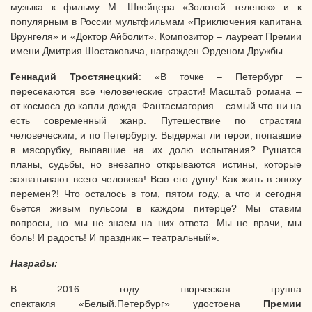
музыка к
фильму М. Швейцера «Золотой теленок» и к
популярным в России мультфильмам
«Приключения капитана
Врунгеля» и «Доктор Айболит».
Композитор – лауреат Премии
имени Дмитрия Шостаковича, награжден Орденом Дружбы.
Геннадий Тростянецкий
: «В точке – Петербург –
пересекаются все человеческие страсти! Масштаб романа –
от космоса до капли дождя. Фантасмагория – самый что ни на
есть современный жанр. Путешествие по страстям
человеческим, и по Петербургу. Выдержат ли герои, попавшие
в мясорубку, выпавшие на их долю испытания? Рушатся
планы, судьбы, но внезапно открываются истины, которые
захватывают всего человека! Всю его душу! Как жить в эпоху
перемен?! Что осталось в том, пятом году, а что и сегодня
бьется живым пульсом в каждом питерце? Мы ставим
вопросы, но мы не знаем на них ответа. Мы не врачи, мы
боль! И радость! И праздник – театральный».
Награды:
В 2016 году творческая группа
спектакля «Белый.Петербург» удостоена
Премии