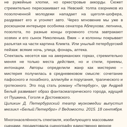
не ружейные хлопки, но оркестровые аккорды. Сюжет
стремительно перескакивает на Невский: толпа озорников из
позолоченной молодежи нападает на щеголя-шофера,
раздевает его и угоняет авто. Через мгновение мы уже в
роскошном интерьере особняка сенатора Аблеухова: лепнина,
позолота, по разные концы огромного стола завтракают
хозяин и его сынок Николенька. Вжик – и колонны покрывает
разъятая на части картина Климта. Или унылый петербургский
пейзаж: всякие ночь, улица, фонарь, аптека.
Спектакль несется как на американских горках, стремительно
меняя не только места действия, но и стили, приемы,
интонации. Авторы определили жанр как мистерию –
мистерия получилась в средневековом смысле: сочетание
пафосного и похабного, аллилуйи и поругания, трагического и
гротескного. Это под стать роману «Петербург», где Андрей
Белый развивает образ фантасмагорического города, идущий
от Пушкина, Гоголя и Достоевского.
Циликин Д. Петербургский театр музкомедии выпустил
мюзикл «Белый.Петербрг» // Ведомости. 2015. 18 сентября.
Многонаселённость спектакля, изобилующего массовыми
сценами, продиктовала сценографу единственно верное