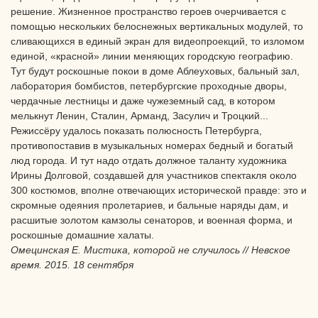
решение. Жизненное пространство героев очерчивается с
помощью нескольких белоснежных вертикальных модулей, то
сливающихся в единый экран для видеопроекций, то изломом
единой, «красной» линии меняющих городскую географию.
Тут будут роскошные покои в доме Аблеуховых, бальный зал,
лаборатория бомбистов, петербургские проходные дворы,
чердачные лестницы и даже чужеземный сад, в котором
мелькнут Ленин, Сталин, Арманд, Засулич и Троцкий...
Режиссёру удалось показать полюсность Петербурга,
противопоставив в музыкальных номерах бедный и богатый
люд города. И тут надо отдать должное таланту художника
Ирины Долговой, создавшей для участников спектакля около
300 костюмов, вполне отвечающих исторической правде: это и
скромные одеяния пролетариев, и бальные наряды дам, и
расшитые золотом камзолы сенаторов, и военная форма, и
роскошные домашние халаты.
Омецинская Е. Мистика, которой не случилось // Невское
время. 2015. 18 сентября