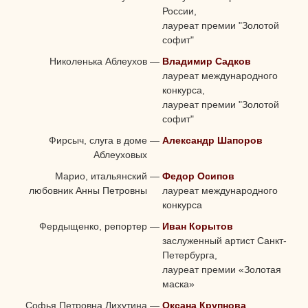
России,
лауреат премии "Золотой
софит"
Николенька Аблеухов
—
Владимир Садков
лауреат международного
конкурса,
лауреат премии "Золотой
софит"
Фирсыч, слуга в доме
—
Александр Шапоров
Аблеуховых
Марио, итальянский
—
Федор Осипов
любовник Анны Петровны
лауреат международного
конкурса
Фердыщенко, репортер
—
Иван Корытов
заслуженный артист Санкт-
Петербурга,
лауреат премии «Золотая
маска»
Софья Петровна Лихутина
—
Оксана Крупнова