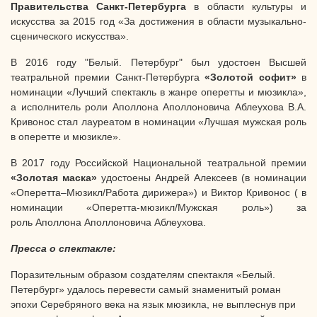
Правительства Санкт-Петербурга
в области культуры и
искусства за 2015 год «За достижения в области музыкально-
сценического искусства».
В 2016 году "Белый. Петербург" был удостоен Высшей
театральной премии Санкт-Петербурга
«Золотой софит»
в
номинации
«
Лучший спектакль в жанре оперетты и мюзикла
»
,
а исполнитель роли Аполлона Аполлоновича Аблеухова В.А.
Кривонос стал лауреатом в номинации
«
Л
учшая мужская роль
в оперетте и мюзикле
»
.
В 2017 году Российской Национальной театральной премии
«Золотая маска»
удостоены Андрей Алексеев (в номинации
«Оперетта–Мюзикл/Работа дирижера») и Виктор Кривонос (
в
номинации «Оперетта-мюзикл/Мужская роль»
) за
роль Аполлона Аполлоновича Аблеухова.
Пресса о спектакле:
Поразительным образом создателям спектакля «Белый.
Петербург» удалось перевести самый знаменитый роман
эпохи Серебряного века на язык мюзикла, не выплеснув при