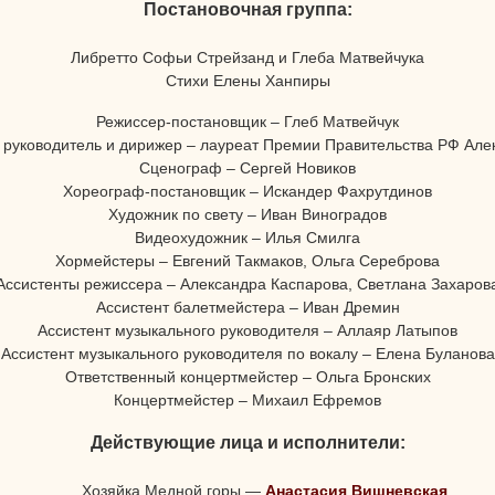
Постановочная группа:
Либретто Софьи Стрейзанд и Глеба Матвейчука
Стихи Елены Ханпиры
Режиссер-постановщик – Глеб Матвейчук
руководитель и дирижер – лауреат Премии Правительства РФ Ал
Сценограф – Сергей Новиков
Хореограф-постановщик – Искандер Фахрутдинов
Художник по свету – Иван Виноградов
Видеохудожник – Илья Смилга
Хормейстеры – Евгений Такмаков, Ольга Сереброва
Ассистенты режиссера – Александра Каспарова, Светлана Захаров
Ассистент балетмейстера – Иван Дремин
Ассистент музыкального руководителя – Аллаяр Латыпов
Ассистент музыкального руководителя по вокалу – Елена Буланова
Ответственный концертмейстер – Ольга Бронских
Концертмейстер – Михаил Ефремов
Действующие лица и исполнители:
Хозяйка Медной горы
—
Анастасия Вишневская