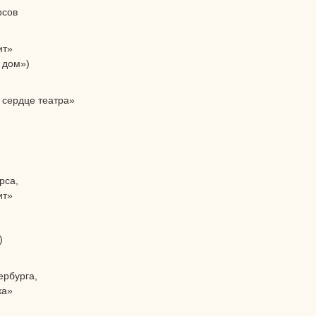
рсов
ит»
 дом»)
 сердце театра»
рса,
ит»
)
ербурга,
ка»