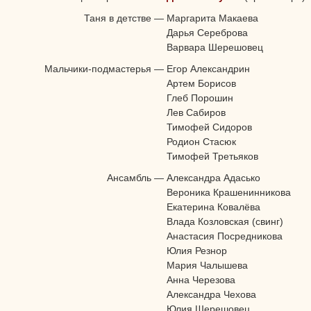
Таня в детстве
—
Маргарита Макаева
Дарья Сереброва
Варвара Шерешовец
Мальчики-подмастерья
—
Егор Александрин
Артем Борисов
Глеб Порошин
Лев Сабиров
Тимофей Сидоров
Родион Стасюк
Тимофей Третьяков
Ансамбль
—
Александра Адасько
Вероника Крашенинникова
Екатерина Ковалёва
Влада Козловская (свинг)
Анастасия Посредникова
Юлия Резнор
Мария Чалышева
Анна Черезова
Александра Чехова
Юлия Шерешовец