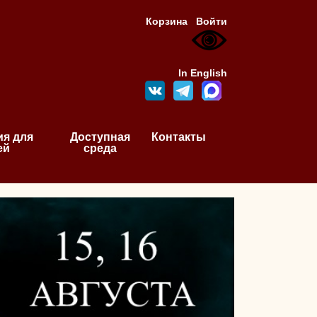
Корзина
Войти
In English
я для
Доступная
Контакты
ей
среда