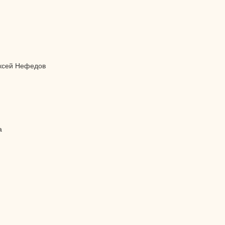
ексей Нефедов
а