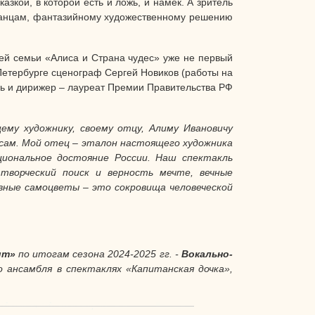
зкой, в которой есть и ложь, и намек. А зритель
танцам, фантазийному художественному решению
сей семьи «Алиса и Страна чудес» уже не первый
Петербурге сценограф Сергей Новиков (работы на
ль и дирижер – лауреат Премии Правительства РФ
му художнику, своему отцу, Алиму Ивановичу
 сам. Мой отец
–
эталон настоящего художника
циональное достояние России. Наш спектакль
творческий поиск и верность мечте, вечные
авные самоцветы
–
это сокровища человеческой
фит»
по итогам сезона 2024-2025 гг. -
Вокально-
 ансамбля в спектаклях «Капитанская дочка»,