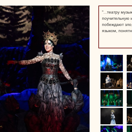
"...театру муз
поучительную и
побеждают зло,
языком, понятн