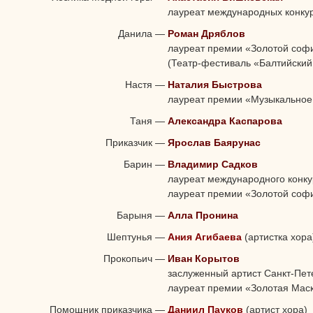
лауреат международных конку
Данила
—
Роман Дряблов
лауреат премии «Золотой соф
(Театр-фестиваль «Балтийский
Настя
—
Наталия Быстрова
лауреат премии «Музыкальное
Таня
—
Александра Каспарова
Приказчик
—
Ярослав Баярунас
Барин
—
Владимир Садков
лауреат международного конку
лауреат премии «Золотой соф
Барыня
—
Алла Пронина
Шептунья
—
Ания Агибаева
(артистка хора
Прокопьич
—
Иван Корытов
заслуженный артист Санкт-Пет
лауреат премии «Золотая Мас
Помощник приказчика
—
Даниил Пауков
(артист хора)