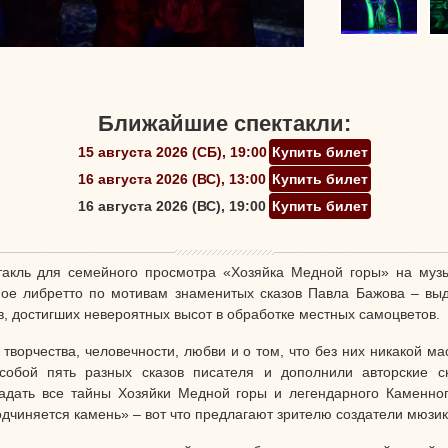
Ближайшие спектакли:
15 августа 2026 (СБ), 19:00
Купить билет
16 августа 2026 (ВС), 13:00
Купить билет
16 августа 2026 (ВС), 19:00
Купить билет
такль для семейного просмотра «Хозяйка Медной горы» на музы
ное либретто по мотивам знаменитых сказов Павла Бажова – вы
в, достигших невероятных высот в обработке местных самоцветов.
 творчества, человечности, любви и о том, что без них никакой 
 собой пять разных сказов писателя и дополнили авторские 
адать все тайны Хозяйки Медной горы и легендарного Каменног
подчиняется камень» – вот что предлагают зрителю создатели мюзи