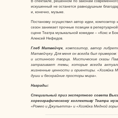
В спектакле, решенном по законам современного 
искушенный не останется равнодушным благода
и, конечно, музыке.
Постановку осуществил автор идеи, композитор 
сезон занимает прочные позиции в репертуарной
сцене Театра музыкальной комедии – «Кокс и Бо
Алексей Нефедов.
Глеб Матвейчук
, композитор, автор либрет
Матвейчуку. Для меня он всегда был примером:
и истинного творца.
Мистические сказы Пав
затрагивает темы, которые всегда актуаль
жизненные ценности и ориентиры. «Хозяйка М
души и бескрайние просторы мира».
Награды:
Специальный приз экспертного совета Вы
хореографическому коллективу Театра му
«Ромео и Джульетта» и «Хозяйка Медной горы» 