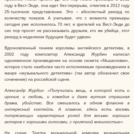
году в Вест-Энде, она идет без перерыва, отметив в 2012 году
25-тысячное представление. Это – абсолютный рекорд по
количеству показов. А учитывая, что с момента премьеры
сегодня уже исполнилось 70 лет, и зрителей на Вест-Энде до
сих пор просят не рассказывать друзьям, кто же убийца, этот
рекорд в недалеком будущем будет удвоен.
Вдохновленный гением королевы английского детектива, в
2002 году композитор Александр Журбин написал
одноименное произведение на основе сюжета «Мышеловки»,
которое стало наиболее часто исполняемым произведением в
жанре «музыкального детектива» (так автор обозначил свое
сочинение) на российской сцене.
Александр Журбин: «Получилась вещь, в которой есть и
ирония, и любовь, и комедия и даже жуткая страшная
драма, убийство. Все смешалось в одном флаконе в
интересный коктейль. А главное, здесь есть восемь
потрясающих характерных ролей для восьми хороших
актеров с хорошими голосами, с приятной внешностью».
На сцене Театра музыкальной комедии музыкальная