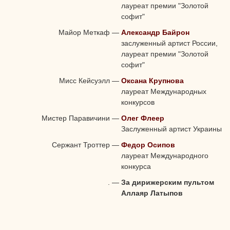
лауреат премии "Золотой
софит"
Майор Меткаф
—
Александр Байрон
заслуженный артист России,
лауреат премии "Золотой
софит"
Мисс Кейсуэлл
—
Оксана Крупнова
лауреат Международных
конкурсов
Мистер Паравичини
—
Олег Флеер
Заслуженный артист Украины
Сержант Троттер
—
Федор Осипов
лауреат Международного
конкурса
.
—
За дирижерским пультом
Аллаяр Латыпов