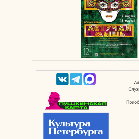
Ad
Служ
Приоб