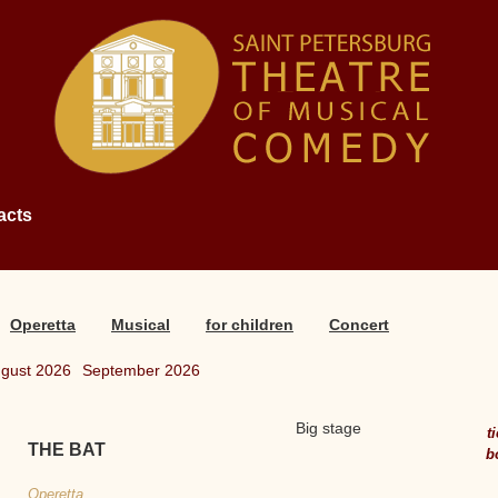
acts
Operetta
Musical
for children
Concert
gust 2026
September 2026
Big stage
t
THE BAT
b
Operetta