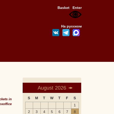
Basket
Enter
На русском
August 2026
S
M
T
W
T
F
S
ickets in
oxoffice
1
2
3
4
5
6
7
8