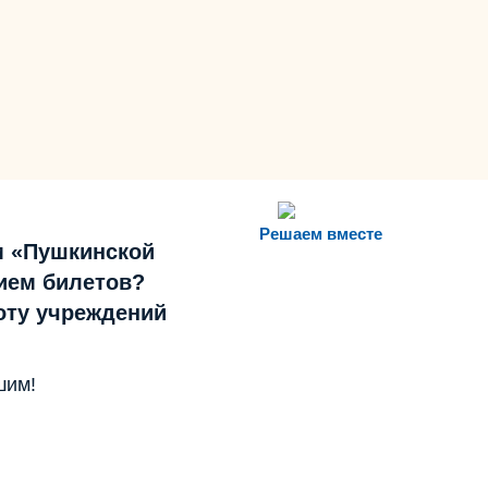
Решаем вместе
м «Пушкинской
ием билетов?
боту учреждений
шим!