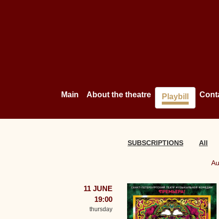
Main
About the theatre
Cont
Playbill
SUBSCRIPTIONS
All
Au
11 JUNE
19:00
thursday