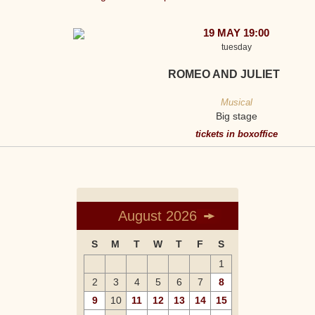
19 MAY 19:00
tuesday
ROMEO AND JULIET
Musical
Big stage
tickets in boxoffice
August 2026
S
M
T
W
T
F
S
1
2
3
4
5
6
7
8
9
10
11
12
13
14
15