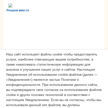
Решаем вместе
Наш сайт использует файлы cookie чтобы предоставлять
услуги, наиболее отвечающие вашим потребностям, а
также накапливать статистическую информацию для
анализа и улучшения наших услуг и сайтов.
Настоящее
Сложности с получением «Пушкинской
Уведомление об использовании cookie-файлов (далее —
карты» или приобретением билетов?
«Уведомление») является частью Политики о
Знаете, как улучшить работу
конфиденциальности.
При использовании данного сайта,
учреждений культуры?
вы подтверждаете свое согласие на использование файлов
cookie и других похожих технологий в соответствии с
Напишите — решим!
настоящим Уведомлением.
Если вы не согласны, чтобы мы
использовали данный тип файлов, вы должны