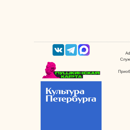
Ad
Служ
Приоб