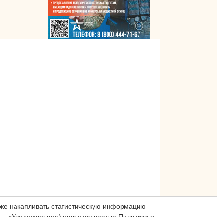
акже накапливать статистическую информацию
— «Уведомление») является частью Политики о