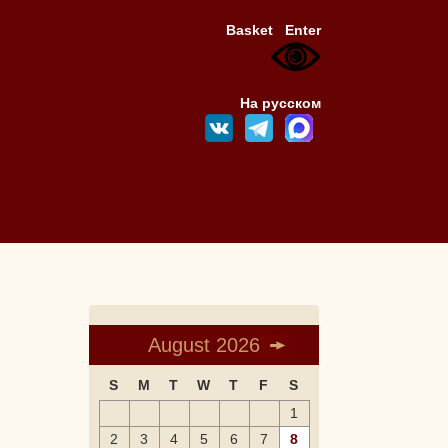
Basket
Enter
На русском
August 2026
S
M
T
W
T
F
S
1
2
3
4
5
6
7
8