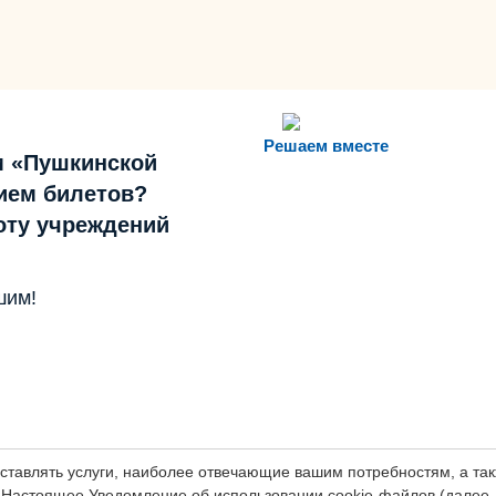
Решаем вместе
м «Пушкинской
ием билетов?
боту учреждений
шим!
оставлять услуги, наиболее отвечающие вашим потребностям, а т
Настоящее Уведомление об использовании cookie-файлов (далее 