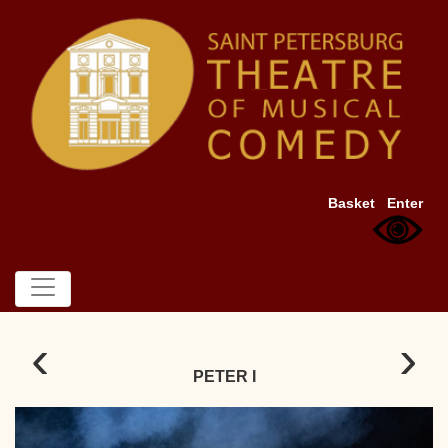
Basket
Enter
‹
›
PETER I