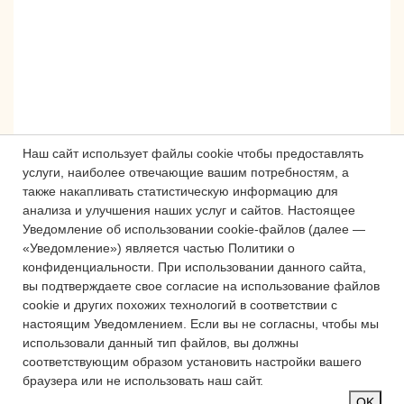
Наш сайт использует файлы cookie чтобы предоставлять
услуги, наиболее отвечающие вашим потребностям, а
также накапливать статистическую информацию для
анализа и улучшения наших услуг и сайтов.
Настоящее
Сложности с получением «Пушкинской
Уведомление об использовании cookie-файлов (далее —
карты» или приобретением билетов?
«Уведомление») является частью Политики о
Знаете, как улучшить работу
конфиденциальности.
При использовании данного сайта,
учреждений культуры?
вы подтверждаете свое согласие на использование файлов
cookie и других похожих технологий в соответствии с
Напишите — решим!
настоящим Уведомлением.
Если вы не согласны, чтобы мы
использовали данный тип файлов, вы должны
соответствующим образом установить настройки вашего
Написать
браузера или не использовать наш сайт.
OK