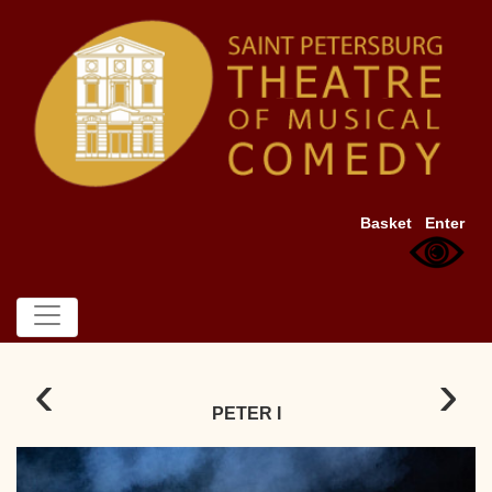
Basket
Enter
‹
›
PETER I