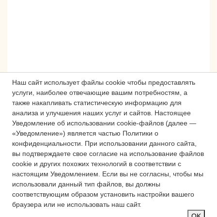
Наш сайт использует файлы cookie чтобы предоставлять
услуги, наиболее отвечающие вашим потребностям, а
также накапливать статистическую информацию для
анализа и улучшения наших услуг и сайтов.
Настоящее
Сложности с получением «Пушкинской
Уведомление об использовании cookie-файлов (далее —
карты» или приобретением билетов?
«Уведомление») является частью Политики о
Знаете, как улучшить работу
конфиденциальности.
При использовании данного сайта,
учреждений культуры?
вы подтверждаете свое согласие на использование файлов
cookie и других похожих технологий в соответствии с
Напишите — решим!
настоящим Уведомлением.
Если вы не согласны, чтобы мы
использовали данный тип файлов, вы должны
соответствующим образом установить настройки вашего
Написать
браузера или не использовать наш сайт.
OK